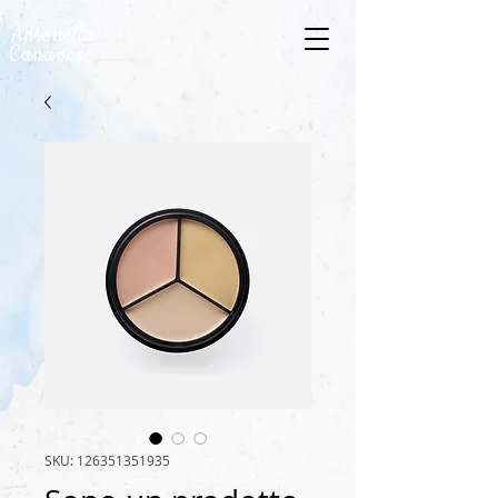
Antonella
Canavese
SKU: 126351351935