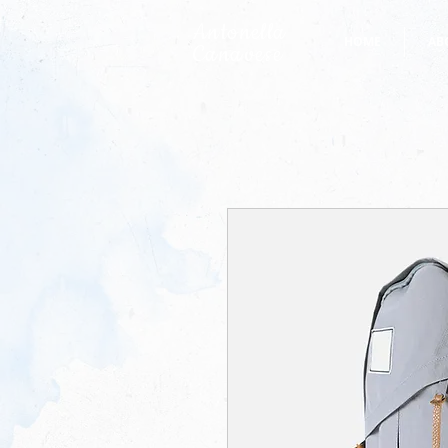
Antonella
HOME
AB
Canavese