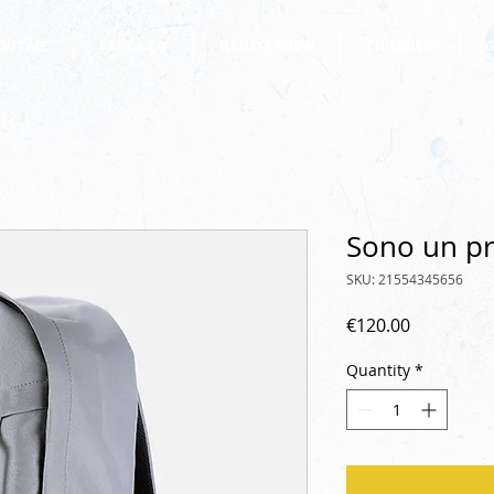
OUT ME
PETS & CO
ILLUSTRATION
CHILDREN
G
Sono un p
SKU: 21554345656
Price
€120.00
Quantity
*